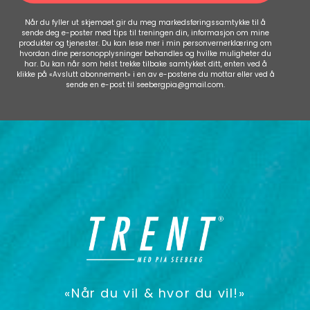
Når du fyller ut skjemaet gir du meg markedsføringssamtykke til å
sende deg e-poster med tips til treningen din, informasjon om mine
produkter og tjenester. Du kan lese mer i min personvernerklæring om
hvordan dine personopplysninger behandles og hvilke muligheter du
har. Du kan når som helst trekke tilbake samtykket ditt, enten ved å
klikke på «Avslutt abonnement» i en av e-postene du mottar eller ved å
sende en e-post til seebergpia@gmail.com.
«Når du vil & hvor du vil!»