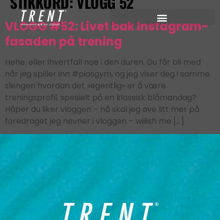
STIKKORD:
VLOGG 52
VLOGG #52: Livet bak Instagram-
fasaden på trening
Hehe, eller ihvertfall noe i den duren. Du får bli med
når jeg spiller inn #piasgym, og jeg viser deg i samme
slengen hvordan det «egentlig» er å være
treningsprofil, spesielt på en klassisk blåmandag?
Håper du liker vloggen – nå skal jeg øve litt mer på
foredraget jeg nevner i vloggen – wiiiish me […]