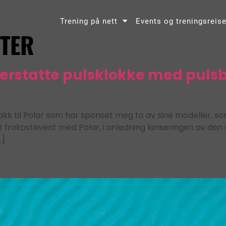
Trening på nett
Events og treningsreise
STER
 erstatte pulsklokke med pulsb
k til Polar som har sponset meg to av sine modeller, som 
 et frokostevent med Polar, i anledning lanseringen av den
…]