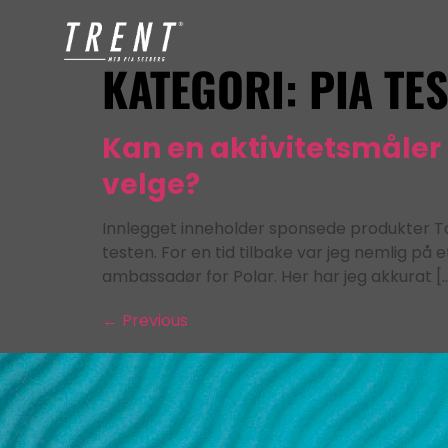
KATEGORI:
PIA TE
Kan en aktivitetsmåler
velge?
Innlegget inneholder sponsede produkter Tak
testen. For en tid tilbake var jeg nemlig på
ambassadør for Polar. Her har jeg akkurat [
←
Previous