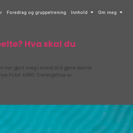
r
Foredrag og gruppetrening
Innhold
Om meg
elte? Hva skal du
har gjort meg i stand til å gjøre denne
 nye Polar A360. Treningsfrue er