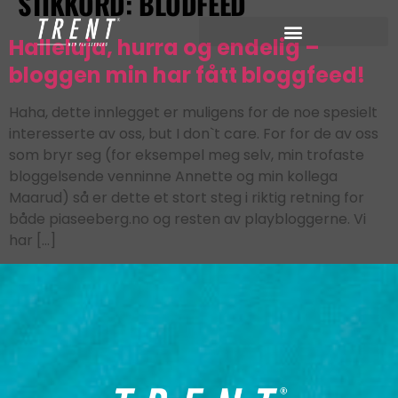
STIKKORD:
BLODFEED
Halleluja, hurra og endelig –
bloggen min har fått bloggfeed!
Haha, dette innlegget er muligens for de noe spesielt
interesserte av oss, but I don`t care. For for de av oss
som bryr seg (for eksempel meg selv, min trofaste
bloggelsende venninne Annette og min kollega
Maarud) så er dette et stort steg i riktig retning for
både piaseeberg.no og resten av playbloggerne. Vi
har […]