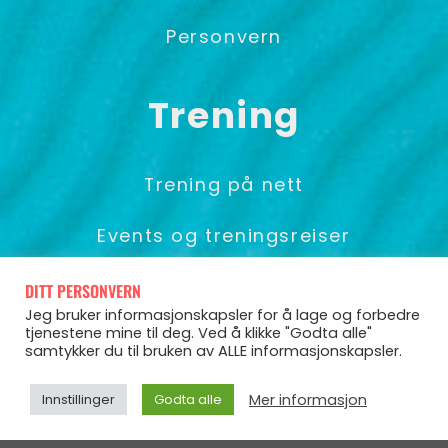
Personvern
Trening
Trening på nett
Events og treningsreiser
Foredrag & Gruppetrening
DITT PERSONVERN
Jeg bruker informasjonskapsler for å lage og forbedre
tjenestene mine til deg. Ved å klikke "Godta alle"
samtykker du til bruken av ALLE informasjonskapsler.
© Pia Seeberg 2025
Mer informasjon
Innstillinger
Godta alle
Powered by CoCoach