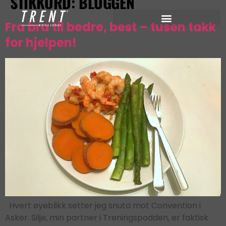
STIKKORD:
BLOGGEN
Fra bra til bedre, best – tusen takk
for hjelpen!
Hvert øyeblikk setter jeg snuta mot Convention i
Asker. Silje, min partner i Treningspodden, er faktisk