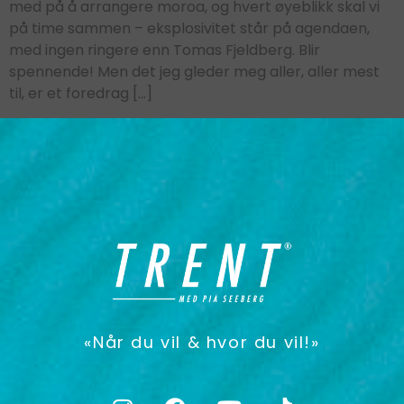
med på å arrangere moroa, og hvert øyeblikk skal vi
på time sammen – eksplosivitet står på agendaen,
med ingen ringere enn Tomas Fjeldberg. Blir
spennende! Men det jeg gleder meg aller, aller mest
til, er et foredrag […]
«Når du vil & hvor du vil!»