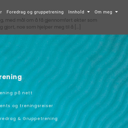
r
Foredrag og gruppetrening
Innhold
Om meg
 deg, med mål om å få gjennomført økter som
g gjort, noe som hjelper meg til å […]
rening
ening på nett
ents og treningsreiser
redrag & Gruppetrening