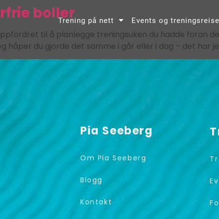
frie boller
Trening på nett
Events og treningsreise
 oppfordret til å planlegge treningsuken du hadde foran
eg håper du gjorde det samme i går eller i dag – det har je
Pia Seeberg
T
Om Pia Seeberg
Tr
Blogg
Ev
Kontakt
Fo