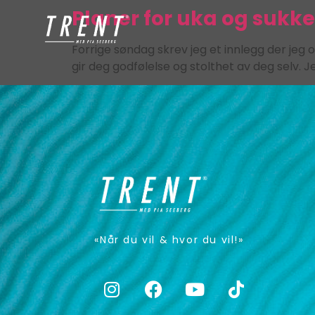
Planer for uka og sukker
Forrige søndag skrev jeg et innlegg der jeg
gir deg godfølelse og stolthet av deg selv. J
«Når du vil & hvor du vil!»