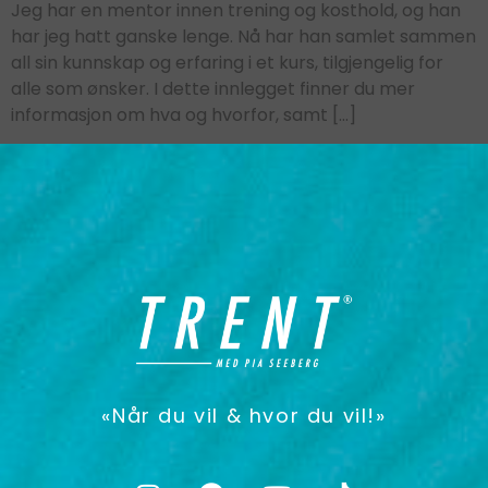
Jeg har en mentor innen trening og kosthold, og han
har jeg hatt ganske lenge. Nå har han samlet sammen
all sin kunnskap og erfaring i et kurs, tilgjengelig for
alle som ønsker. I dette innlegget finner du mer
informasjon om hva og hvorfor, samt […]
«Når du vil & hvor du vil!»