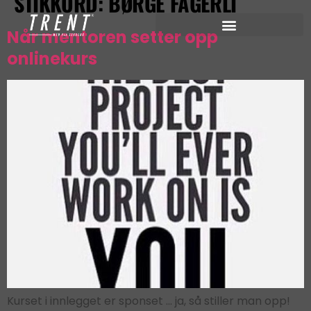
STIKKORD:
BØRGE FAGERLI
Når mentoren setter opp
onlinekurs
Kurset i innlegget er sponset … ja, så stiller man opp!