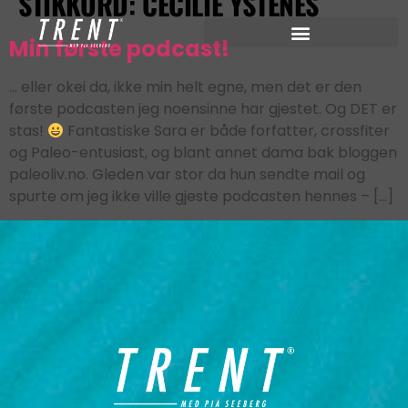
STIKKORD:
CECILIE YSTENES
Min første podcast!
… eller okei da, ikke min helt egne, men det er den
første podcasten jeg noensinne har gjestet. Og DET er
stas!
Fantastiske Sara er både forfatter, crossfiter
og Paleo-entusiast, og blant annet dama bak bloggen
paleoliv.no. Gleden var stor da hun sendte mail og
spurte om jeg ikke ville gjeste podcasten hennes – […]