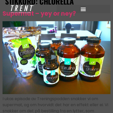
STIKKORD:
CHLORELLA
Supermat – yey or ney?
I ukas episode av Treningspodden snakker vi om
supermat, og om hvorvidt det har en effekt eller ei. Vi
snakker om det på bestilling fra en lytter, som