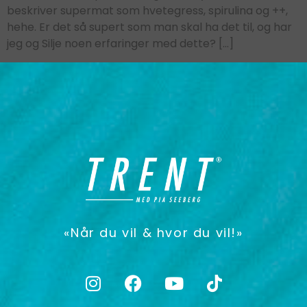
beskriver supermat som hvetegress, spirulina og ++,
hehe. Er det så supert som man skal ha det til, og har
jeg og Silje noen erfaringer med dette? […]
«Når du vil & hvor du vil!»