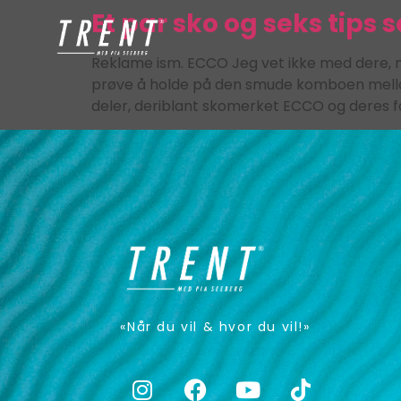
Et par sko og seks tips 
Reklame ism. ECCO Jeg vet ikke med dere, me
prøve å holde på den smude komboen mellom
deler, deriblant skomerket ECCO og deres fa
«Når du vil & hvor du vil!»