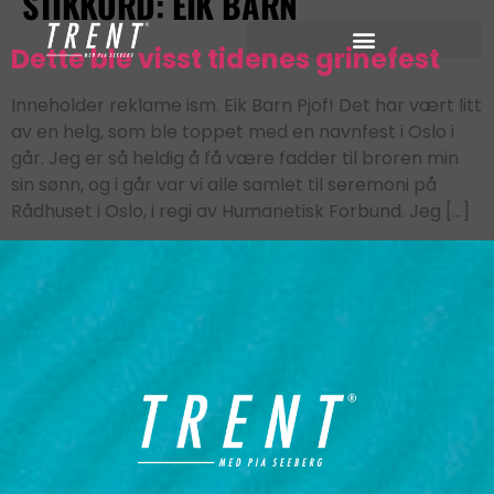
STIKKORD:
EIK BARN
Dette ble visst tidenes grinefest
Inneholder reklame ism. Eik Barn Pjof! Det har vært litt
av en helg, som ble toppet med en navnfest i Oslo i
går. Jeg er så heldig å få være fadder til broren min
sin sønn, og i går var vi alle samlet til seremoni på
Rådhuset i Oslo, i regi av Humanetisk Forbund. Jeg […]