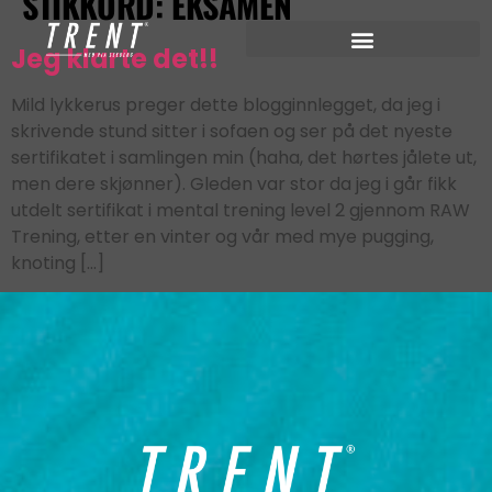
STIKKORD:
EKSAMEN
Jeg klarte det!!
Mild lykkerus preger dette blogginnlegget, da jeg i
skrivende stund sitter i sofaen og ser på det nyeste
sertifikatet i samlingen min (haha, det hørtes jålete ut,
men dere skjønner). Gleden var stor da jeg i går fikk
utdelt sertifikat i mental trening level 2 gjennom RAW
Trening, etter en vinter og vår med mye pugging,
knoting […]