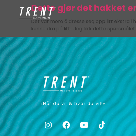
Dette gjør det hakket en
Det var moro å dresse seg opp litt ekstra i h
kunne dra på litt. Jeg fikk dette spørsmålet 
«Når du vil & hvor du vil!»