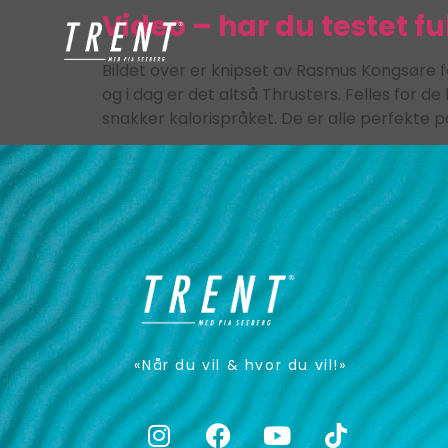
Video – har du testet f
Bildet over er knipset av Rasmus Kongsøre 
og i dag er det altså Thrusters. Felles for 
snakker kalorispråket. De er alle perfekte på
«Når du vil & hvor du vil!»