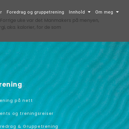
r
Foredrag og gruppetrening
Innhold
Om meg
Forrige uke var det Manmakers på menyen,
i, aka. kalorier, for de som
rening
ening på nett
ents og treningsreiser
redrag & Gruppetrening