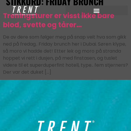
STIKKORD:
FRIDAY BRUNCH
Treningsturer er visst ikke bare
blod, svette og tårer…
De av dere som følger meg på snap veit hva som gikk
ned på fredag.. Friday brunch her i Dubai. Søren klype,
så moro vi hadde det! Etter lek og moro på stranda
hoppet vi rett i dusjen, på med finstasen, og tuslet
videre til et superduperfint hotell, type.. fem stjerners?
Der var det duket […]