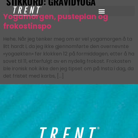
STIKKORD:
GRAVIDYOGA
Yogamorgen, pusteplan og
frokostinspo
Hehe. Når jeg tenker meg om er vel yogamorgen å ta
litt hardt i, da jeg ikke gjennomførte den overnevnte
«yogaøkten» før klokken 12 på formiddagen, etter å ha
sovet til 11, etterfulgt av en nydelig frokost. Frokosten
ble ironisk nok ikke den jeg tipset om på Insta i dag, da
det fristet med karbs, […]