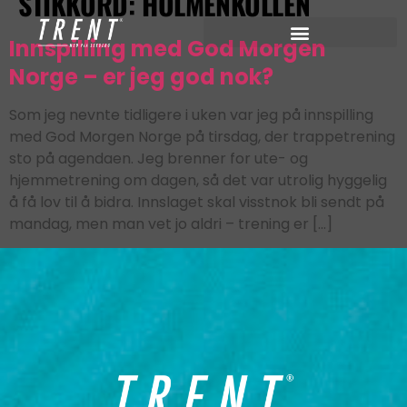
STIKKORD:
HOLMENKOLLEN
Innspilling med God Morgen
Norge – er jeg god nok?
Som jeg nevnte tidligere i uken var jeg på innspilling
med God Morgen Norge på tirsdag, der trappetrening
sto på agendaen. Jeg brenner for ute- og
hjemmetrening om dagen, så det var utrolig hyggelig
å få lov til å bidra. Innslaget skal visstnok bli sendt på
mandag, men man vet jo aldri – trening er […]