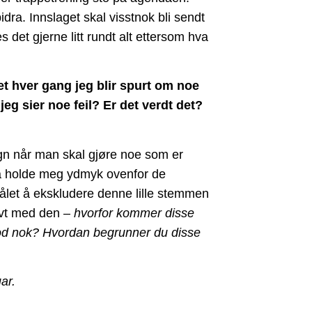
idra. Innslaget skal visstnok bli sendt
 det gjerne litt rundt alt ettersom hva
et hver gang jeg blir spurt om noe
eg sier noe feil? Er det verdt det?
tegn når man skal gjøre noe som er
l å holde meg ydmyk ovenfor de
målet å ekskludere denne lille stemmen
tivt med den –
hvorfor kommer disse
od nok? Hvordan begrunner du disse
uar.