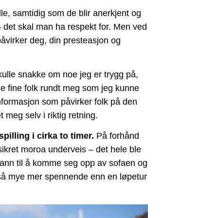
le, samtidig som de blir anerkjent og
 – det skal man ha respekt for. Men ved
påvirker deg, din presteasjon og
skulle snakke om noe jeg er trygg på,
de fine folk rundt meg som jeg kunne
e informasjon som påvirker folk på den
meg selv i riktig retning.
lling i cirka to timer.
På forhånd
tssikret moroa underveis – det hele ble
mann til å komme seg opp av sofaen og
ke så mye mer spennende enn en løpetur