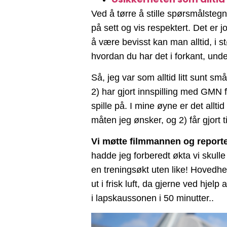
Ved å tørre å stille spørsmålstegn
på sett og vis respektert. Det er 
å være bevisst kan man alltid, i s
hvordan du har det i forkant, unde
Så, jeg var som alltid litt sunt s
2) har gjort innspilling med GMN 
spille på. I mine øyne er det allti
måten jeg ønsker, og 2) får gjort 
Vi møtte filmmannen og reporter
hadde jeg forberedt økta vi skulle 
en treningsøkt uten like! Hovedh
ut i frisk luft, da gjerne ved hj
i lapskaussonen i 50 minutter..