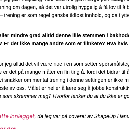
ing om dagen, så det var utrolig hyggelig å få lov til å b
trening er som regel ganske tidløst innhold, og da flyttes
 eller mindre grad alltid denne lille stemmen i bakhod
? Er det ikke mange andre som er flinkere? Hva hvis j
or jeg alltid det vil være noe i en som setter spørsmåls
 er det på mange måter en fin ting å, fordi det bidrar ti
r vi snakker om mental trening i denne settingen er ikke 
 fleste av oss. Målet er heller å lære seg å jobbe konstruk
e som skremmer meg? Hvorfor tenker du at du ikke er g
ette innlegget
, da jeg var på coveret av ShapeUp i jan
er der