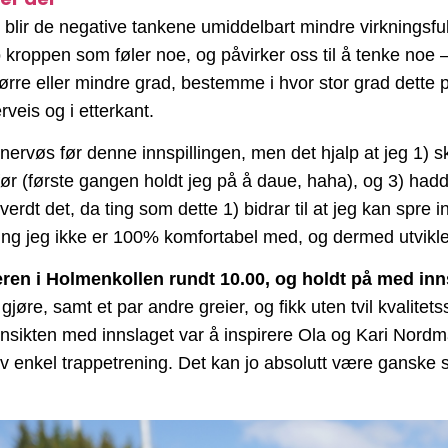
 blir de negative tankene umiddelbart mindre virkningsful
jo kroppen som føler noe, og påvirker oss til å tenke noe
tørre eller mindre grad, bestemme i hvor stor grad dette 
rveis og i etterkant.
månervøs før denne innspillingen, men det hjalp at jeg 1) 
før (første gangen holdt jeg på å daue, haha), og 3) had
d verdt det, da ting som dette 1) bidrar til at jeg kan spr
ting jeg ikke er 100% komfortabel med, og dermed utviklet 
en i Holmenkollen rundt 10.00, og holdt på med innspi
gjøre, samt et par andre greier, og fikk uten tvil kvalite
ensikten med innslaget var å inspirere Ola og Kari Nord
elp av enkel trappetrening. Det kan jo absolutt være gans