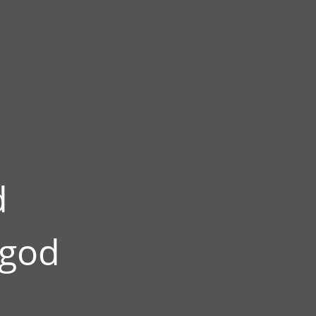
d
 god