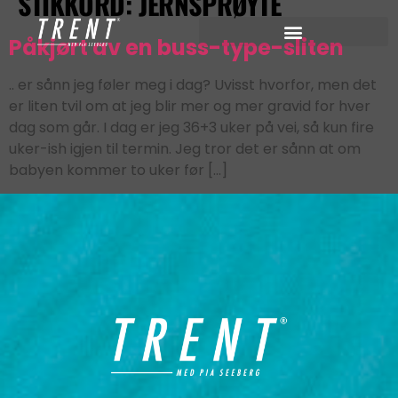
STIKKORD:
JERNSPRØYTE
Påkjørt av en buss-type-sliten
.. er sånn jeg føler meg i dag? Uvisst hvorfor, men det
er liten tvil om at jeg blir mer og mer gravid for hver
dag som går. I dag er jeg 36+3 uker på vei, så kun fire
uker-ish igjen til termin. Jeg tror det er sånn at om
babyen kommer to uker før […]