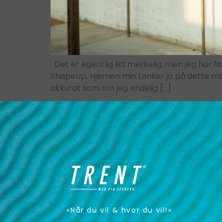
Det er egentlig litt merkelig, men jeg har f
ShapeUp. Hjernen min tenker jo på dette med 
akkurat som om jeg endelig […]
«Når du vil & hvor du vil!»