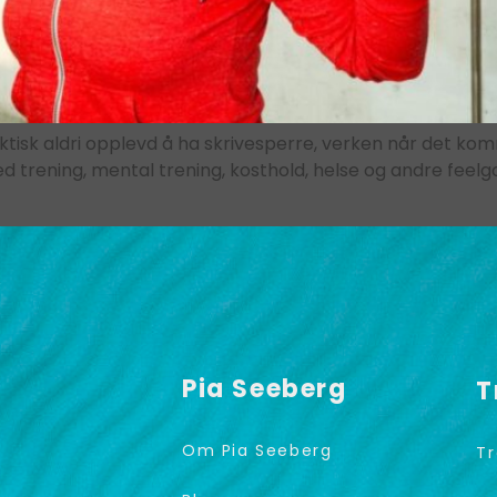
aktisk aldri opplevd å ha skrivesperre, verken når det komm
trening, mental trening, kosthold, helse og andre feelgoo
Pia Seeberg
T
Om Pia Seeberg
Tr