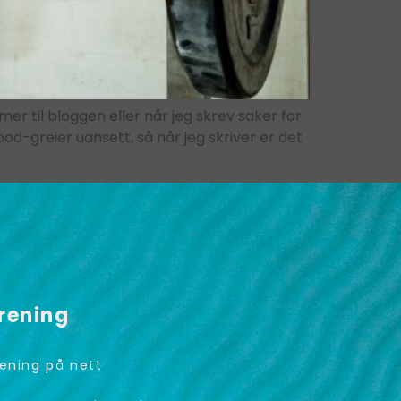
er til bloggen eller når jeg skrev saker for
d-greier uansett, så når jeg skriver er det
rening
ening på nett