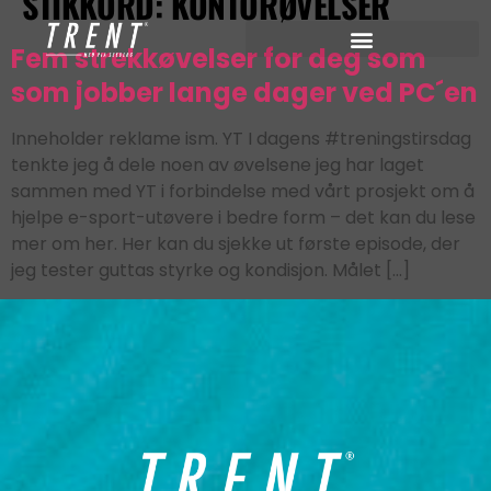
STIKKORD:
KONTORØVELSER
Fem strekkøvelser for deg som
som jobber lange dager ved PC´en
Inneholder reklame ism. YT I dagens #treningstirsdag
tenkte jeg å dele noen av øvelsene jeg har laget
sammen med YT i forbindelse med vårt prosjekt om å
hjelpe e-sport-utøvere i bedre form – det kan du lese
mer om her. Her kan du sjekke ut første episode, der
jeg tester guttas styrke og kondisjon. Målet […]