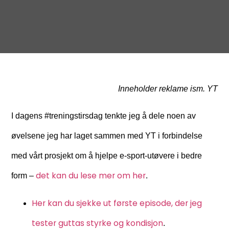
Inneholder reklame ism. YT
I dagens #treningstirsdag tenkte jeg å dele noen av
øvelsene jeg har laget sammen med YT i forbindelse
med vårt prosjekt om å hjelpe e-sport-utøvere i bedre
det kan du lese mer om her
form –
.
Her kan du sjekke ut første episode, der jeg
tester guttas styrke og kondisjon
.