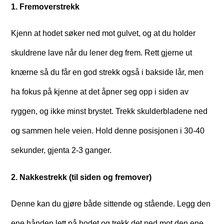
1. Fremoverstrekk
Kjenn at hodet søker ned mot gulvet, og at du holder
skuldrene lave når du lener deg frem. Rett gjerne ut
knærne så du får en god strekk også i bakside lår, men
ha fokus på kjenne at det åpner seg opp i siden av
ryggen, og ikke minst brystet. Trekk skulderbladene ned
og sammen hele veien. Hold denne posisjonen i 30-40
sekunder, gjenta 2-3 ganger.
2. Nakkestrekk (til siden og fremover)
Denne kan du gjøre både sittende og stående. Legg den
ene hånden lett på hodet og trekk det ned mot den ene