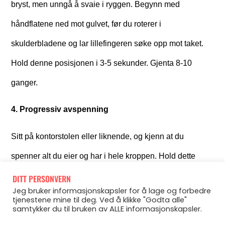
bryst, men unngå å svaie i ryggen. Begynn med
håndflatene ned mot gulvet, før du roterer i
skulderbladene og lar lillefingeren søke opp mot taket.
Hold denne posisjonen i 3-5 sekunder. Gjenta 8-10
ganger.
4. Progressiv avspenning
Sitt på kontorstolen eller liknende, og kjenn at du
spenner alt du eier og har i hele kroppen. Hold dette
spennet i 5 sekunder, før du slipper løs alt av spenninger.
DITT PERSONVERN
Jeg bruker informasjonskapsler for å lage og forbedre
Gjenta 8-10 ganger, og kjenn hvordan øvelsen hjelper
tjenestene mine til deg. Ved å klikke "Godta alle"
samtykker du til bruken av ALLE informasjonskapsler.
deg og kroppen din til å skille mellom spent og avslappet