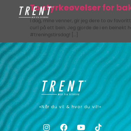
To styrkeøvelser for ba
I dag, mine venner, gir jeg dere to av favor
curl på ett bein. Jeg gjorde de i en beinøkt
#treningstirsdag! […]
«Når du vil & hvor du vil!»