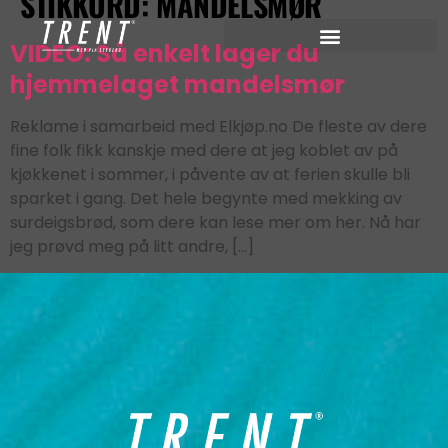
STIKKORD:
MANDELSMØR
VIDEO: Så enkelt lager du
hjemmelaget mandelsmør
Reklame i samarbeid med Elkjøp.no De fleste av dere
fine folk fikk kanskje med dere at jeg koblet av på
kjøkkenet i sommer, i påvente av at ferien skulle bli
sparket i gang. Det hele begynte med mekking av
surdeigsbrød, som dere kan lese mer om her. Nå har
jeg prøvd meg på litt andre, […]