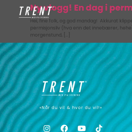
Ny vlogg! En dag i per
Hei, fine folk, og god mandag! Akkurat klip
permisjonsliv (hva enn det innebærer, hehe), 
morgenstund, […]
«Når du vil & hvor du vil!»