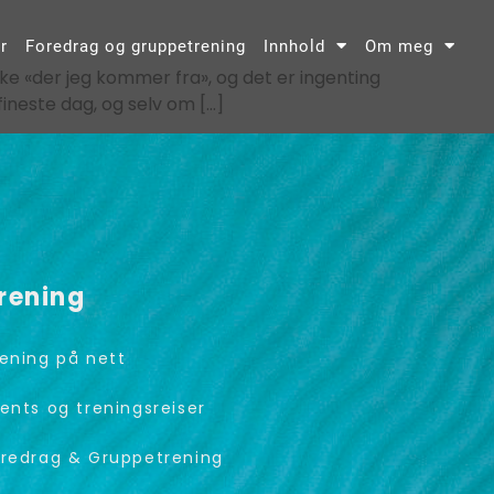
r
Foredrag og gruppetrening
Innhold
Om meg
ike «der jeg kommer fra», og det er ingenting
fineste dag, og selv om […]
rening
ening på nett
ents og treningsreiser
redrag & Gruppetrening