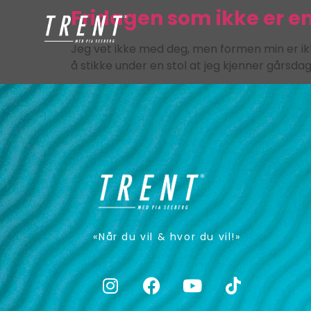
Fridagen som ikke er en
Jeg vet ikke med deg, men formen min er ikke
å stikke under en stol at jeg kjenner gårsdag
«Når du vil & hvor du vil!»