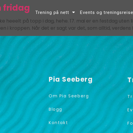
 fridag
Trening på nett
Events og treningsreise
 heeelt på topp i dag, hehe. 17. mai er en festdag uten l
en i kroppen. Når det er sagt var det, som alltid, verdens 
Pia Seeberg
T
Om Pia Seeberg
Tr
Blogg
Ev
Kontakt
Fo