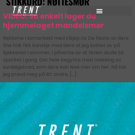
STIKKORD:
NØTTESMØR
VIDEO: Så enkelt lager du
hjemmelaget mandelsmør
Reklame i samarbeid med Elkjøp.no De fleste av dere
fine folk fikk kanskje med dere at jeg koblet av på
kjøkkenet i sommer, i påvente av at ferien skulle bli
sparket i gang. Det hele begynte med mekking av
surdeigsbrød, som dere kan lese mer om her. Nå har
jeg prøvd meg på litt andre, […]