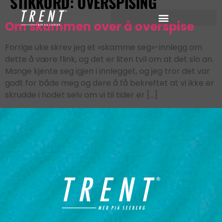
STIKKORD:
OVERSPISING
Om skammen over å overspise
Forrige uke skrev jeg et «skamme seg»-innlegg om
dette å være flink, og det er liten tvil om at det slo an.
Mange kjente seg igjen i innlegget, og jeg tror det var
godt for både meg og dere å få bekreftet at vi ikke er
skrudde i hodet selv om vi til tider er […]