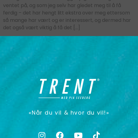
ventet på, og som jeg selv har gledet meg til å få
ferdig – det har hengt litt ekstra over meg ettersom
så mange har vært og er interessert, og dermed har
det også vært viktig å få det […]
«Når du vil & hvor du vil!»