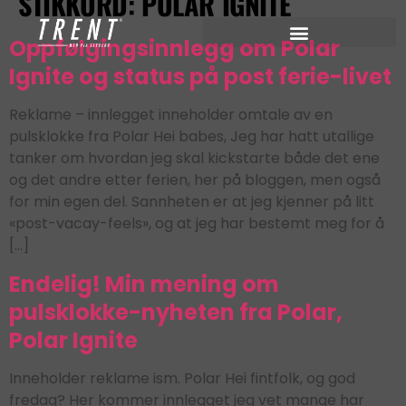
STIKKORD:
POLAR IGNITE
Oppfølgingsinnlegg om Polar
Ignite og status på post ferie-livet
Reklame – innlegget inneholder omtale av en
pulsklokke fra Polar Hei babes, Jeg har hatt utallige
tanker om hvordan jeg skal kickstarte både det ene
og det andre etter ferien, her på bloggen, men også
for min egen del. Sannheten er at jeg kjenner på litt
«post-vacay-feels», og at jeg har bestemt meg for å
[…]
Endelig! Min mening om
pulsklokke-nyheten fra Polar,
Polar Ignite
Inneholder reklame ism. Polar Hei fintfolk, og god
fredag? Her kommer innlegget jeg vet mange har