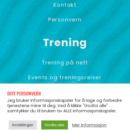
Kontakt
Personvern
Trening
Trening på nett
Events og treningsreiser
Foredrag & Gruppetrening
DITT PERSONVERN
Jeg bruker informasjonskapsler for å lage og forbedre
tjenestene mine til deg. Ved å klikke "Godta alle"
samtykker du til bruken av ALLE informasjonskapsler.
© Pia Seeberg 2025
Mer informasjon
Innstillinger
Godta alle
Powered by CoCoach