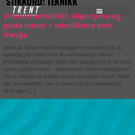
STIKKORD:
TEKNIKK
Vinnermentalitet, viljestyrke og
gode vaner – teknikkene som
trengs
Deler av kurset i dette innlegget er sponset Var du
egentlig på utkikk etter #matmandag? Gå for
enchiladas, ShapeUp-style! Det skal jeg! De er smarte,
sunne, og ikke minst – de kommer med smaksgaranti!
Det er det jeg skal lære denne uka, blant annet, hehe.
Ref. overskriften. Det er ihvertfall den følelsen jeg
sitter igjen […]