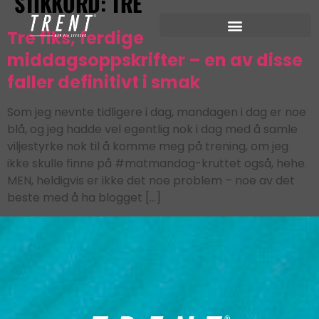
STIKKORD:
TRE
Tre fiks, ferdige
middagsoppskrifter – en av disse
faller definitivt i smak
Som jeg nevnte tidligere i dag, mandagen i dag er noe
blå, og jeg hadde vel egentlig nok i dag med å samle
viljestyrke nok til å komme meg på trening, om jeg
ikke skulle finne på #matmandag-kruttet også, hehe.
MEN, heldigvis er ikke det noe problem – noe av det
beste med å ha blogget […]