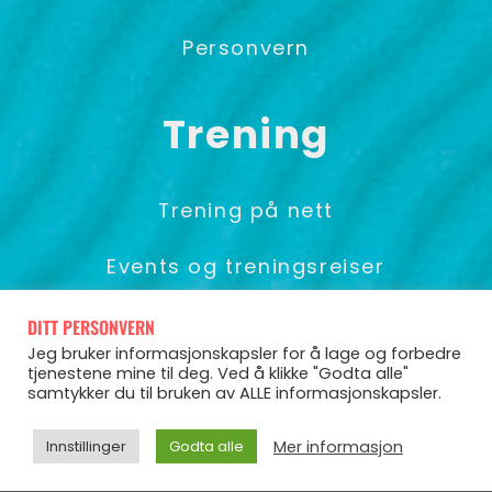
Personvern
Trening
Trening på nett
Events og treningsreiser
Foredrag & Gruppetrening
DITT PERSONVERN
Jeg bruker informasjonskapsler for å lage og forbedre
tjenestene mine til deg. Ved å klikke "Godta alle"
samtykker du til bruken av ALLE informasjonskapsler.
© Pia Seeberg 2025
Mer informasjon
Innstillinger
Godta alle
Powered by CoCoach