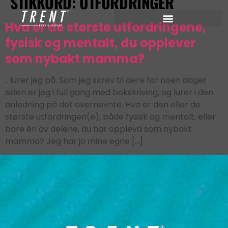
STIKKORD:
UTFORDRINGER
Hva er de største utfordringene,
fysisk og mentalt, du opplever
som nybakt mamma?
.. lurer jeg på. Som jeg skrev til dere for noen dager
siden er jeg i full gang med bokskriving, og lurer i den
anledning på det overnevnte. Hva er den eller de
største utfordringen(e), både fysisk og mentalt, eller
bare én av delene, du har opplevd som nybakt
mamma? Jeg har jo mine egne […]