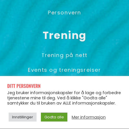
Personvern
Trening
Trening på nett
Events og treningsreiser
Foredrag & Gruppetrening
DITT PERSONVERN
Jeg bruker informasjonskapsler for å lage og forbedre
tjenestene mine til deg. Ved å klikke "Godta alle"
samtykker du til bruken av ALLE informasjonskapsler.
© Pia Seeberg 2025
Mer informasjon
Innstillinger
Godta alle
Powered by CoCoach