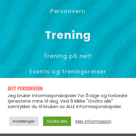
Personvern
Trening
Trening på nett
Events og treningsreiser
Foredrag & Gruppetrening
DITT PERSONVERN
Jeg bruker informasjonskapsler for å lage og forbedre
tjenestene mine til deg. Ved å klikke "Godta alle"
samtykker du til bruken av ALLE informasjonskapsler.
© Pia Seeberg 2025
Mer informasjon
Innstillinger
Godta alle
Powered by CoCoach