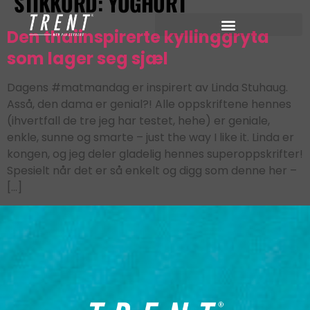
STIKKORD:
YOGHURT
Den thaiinspirerte kyllinggryta
som lager seg sjæl
Dagens #matmandag er inspirert av Linda Stuhaug.
Asså, den dama er genial?! Alle oppskriftene hennes
(ihvertfall de tre jeg har testet, hehe) er geniale,
enkle, sunne og smarte – just the way I like it. Linda er
kongen, og jeg deler gladelig hennes superoppskrifter!
Spesielt når det er så enkelt og digg som denne her –
[…]