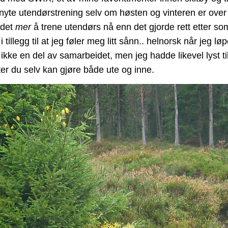
 å nyte utendørstrening selv om høsten og vinteren er ove
 det
mer
å trene utendørs nå enn det gjorde rett etter s
 tillegg til at jeg føler meg litt sånn.. helnorsk når jeg 
 ikke en del av samarbeidet, men jeg hadde likevel lyst til
er du selv kan gjøre både ute og inne.