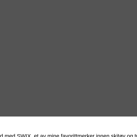
eid med SWIX, et av mine favorittmerker innen skitøy og t