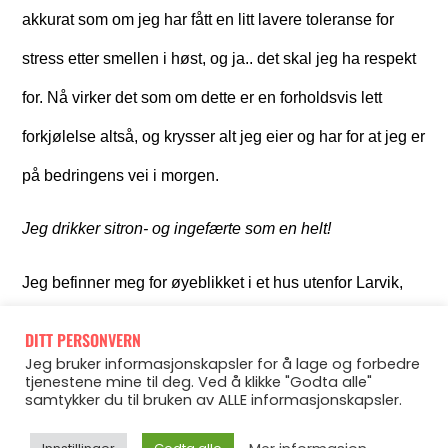
akkurat som om jeg har fått en litt lavere toleranse for
stress etter smellen i høst, og ja.. det skal jeg ha respekt
for. Nå virker det som om dette er en forholdsvis lett
forkjølelse altså, og krysser alt jeg eier og har for at jeg er
på bedringens vei i morgen.
Jeg drikker sitron- og ingefærte som en helt!
Jeg befinner meg for øyeblikket i et hus utenfor Larvik,
der det er full familieidyll frem til søndag. Det er så
DITT PERSONVERN
vakkert her, og perfekt miljø til de treningsfilmene jeg har
Jeg bruker informasjonskapsler for å lage og forbedre
tjenestene mine til deg. Ved å klikke "Godta alle"
samtykker du til bruken av ALLE informasjonskapsler.
planer om å lage til i sommer. Så kjære forkjølelse – takk
for påminnelsen om å lytte til kroppen, men nå ære´nok.