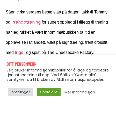
Sånn cirka verdens beste start på dagen, takk til Tommy
Prehabtrening
og
for supert opplegg! I tillegg til trening
har jeg rukket å vært innom matbutikken (alltid en
opplevelse i utlandet), vært på sightseeing, trent crossfit
Inger
med
og spist på The Cheesecake Factory.
Halleluja!! Bilder og div kommer senere altså, må bare
DITT PERSONVERN
Jeg bruker informasjonskapsler for å lage og forbedre
porsjonere ut all moroa kjenner jeg.
tjenestene mine til deg. Ved å klikke "Godta alle"
samtykker du til bruken av ALLE informasjonskapsler.
Mer informasjon
Innstillinger
Godta alle
Kveldstrening, med det verdenskjente hotellet Burj Al
Arab i bakgrunnen. Typ 25 grader, rolig kveldssol, flotte