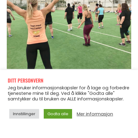
DITT PERSONVERN
Alt er bra på tur som du skjønner?☀? Nå er det lunsj, og
Jeg bruker informasjonskapsler for å lage og forbedre
tjenestene mine til deg. Ved å klikke "Godta alle"
deretter har jeg en WOD med gjengen – de som vil. Etter
samtykker du til bruken av ALLE informasjonskapsler.
det har jeg planer om å trene selv, men vi får se om det
Mer informasjon
Innstillinger
Godta alle
frister. Kjenner jeg meg selv på treningsreise rett, så gjør
det nok det. Blir alltid så inspirert av folka jeg ass ?