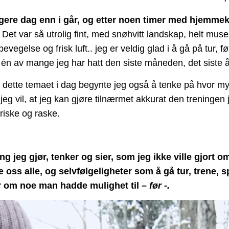
ligere dag enn i går, og etter noen timer med hjemmek
Det var så utrolig fint, med snøhvitt landskap, helt muse
g bevegelse og frisk luft.. jeg er veldig glad i å gå på tur,
i én av mange jeg har hatt den siste måneden, det siste å
om dette temaet i dag begynte jeg også å tenke på hvor mye 
jeg vil, at jeg kan gjøre tilnærmet akkurat den treningen 
friske og raske.
ng jeg gjør, tenker og sier, som jeg ikke ville gjort 
oss alle, og selvfølgeligheter som å gå tur, trene, 
er om noe man hadde mulighet til
– før -.