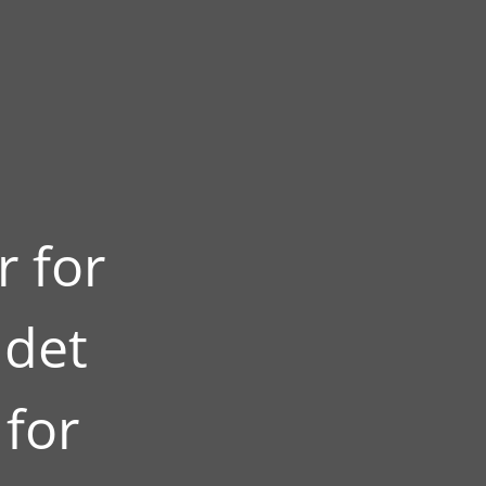
r for
 det
 for