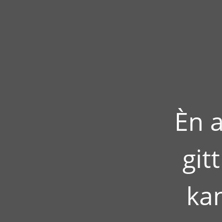
Èn a
git
kan