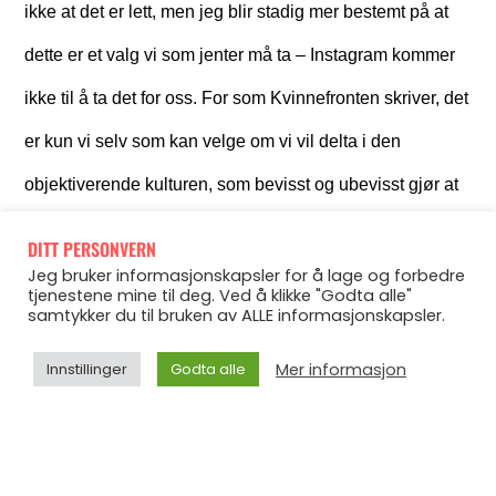
ikke at det er lett, men jeg blir stadig mer bestemt på at
dette er et valg vi som jenter må ta – Instagram kommer
ikke til å ta det for oss. For som Kvinnefronten skriver, det
er kun vi selv som kan velge om vi vil delta i den
objektiverende kulturen, som bevisst og ubevisst gjør at
vi vurderer oss selv ut i fra hva andre ser, fremfor hvordan
DITT PERSONVERN
vi føler oss, hva vi gjør og hva vi kan.
Jeg bruker informasjonskapsler for å lage og forbedre
tjenestene mine til deg. Ved å klikke "Godta alle"
samtykker du til bruken av ALLE informasjonskapsler.
Det er skummelt.
Mer informasjon
Innstillinger
Godta alle
Så jeg er enig med gjengen i Kvinnefronten jeg altså, i at
kvinner, og samfunnet generelt må slutte å tillegge
utseendet så stor verdi som vi gjør i dag. Men å gi faen i