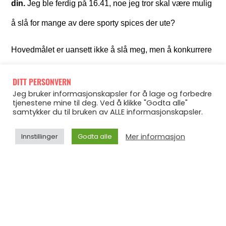
din.
Jeg ble ferdig på 16.41, noe jeg tror skal være mulig
å slå for mange av dere sporty spices der ute?
Hovedmålet er uansett ikke å slå meg, men å konkurrere
mot deg selv. Tanken er at dette er økter man kan ta vare
DITT PERSONVERN
på og kjøre om og om igjen, slik at man på den måten
Jeg bruker informasjonskapsler for å lage og forbedre
tjenestene mine til deg. Ved å klikke "Godta alle"
kan jage sin egen tid.
samtykker du til bruken av ALLE informasjonskapsler.
Gleder meg til å høre hva dere syns om økta – husk å
Mer informasjon
Innstillinger
Godta alle
dele innsatsen din med hashtaggene #piasgym og
#piasgym5, så jeg kan gi deg en high five etter vel
gjennomført?
God torsdag