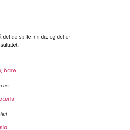
å det de spilte inn da, og det er
sultatet.
n nei.
ier!