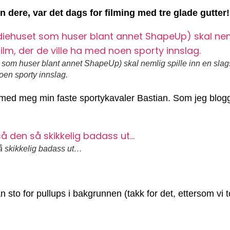
 dere, var det dags for filming med tre glade gutter!
som huser blant annet ShapeUp) skal nemlig spille inn en slag
oen sporty innslag.
k med meg min faste sportykavaler Bastian. Som jeg blogget
 så skikkelig badass ut…
an sto for pullups i bakgrunnen (takk for det, ettersom vi