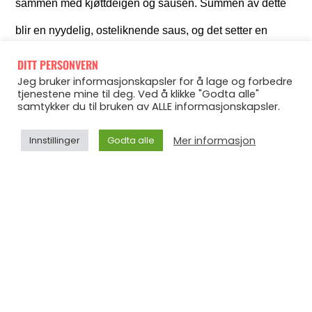
sammen med kjøttdeigen og sausen. Summen av dette
blir en nyydelig, osteliknende saus, og det setter en
veldig godt smak på kjøttet og løken. Jeg liker poteter, og
DITT PERSONVERN
Jeg bruker informasjonskapsler for å lage og forbedre
jeg liker asparges, så dette ble dagens middag…
tjenestene mine til deg. Ved å klikke "Godta alle"
samtykker du til bruken av ALLE informasjonskapsler.
Mer informasjon
Innstillinger
Godta alle
Ingen dårlig måte å starte ukas middagstrend på?
Nyt
den siste dagen i påsken, og la deg inspirere av dagens
innlegg til å lage noe sunt til middag, enten i dag, eller i
morgen
Og husk, det er mye enklere å få en sunn start
på den nye uka når du holder det enkelt.
Keep it simple and stupid!