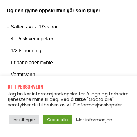
Og den gylne oppskriften går som følger…
– Saften av ca 1/3 sitron
– 4 – 5 skiver ingefær
– 1/2 ts honning
– Et par blader mynte
– Varmt vann
DITT PERSONVERN
Bland alle ingrediensene i en kopp, og fyll på med
Jeg bruker informasjonskapsler for å lage og forbedre
tjenestene mine til deg. Ved å klikke "Godta alle"
varmt vann. Du kan fylle på mer varmt vann
samtykker du til bruken av ALLE informasjonskapsler.
etterhvert som du drikker.
Mer informasjon
Innstillinger
Godta alle