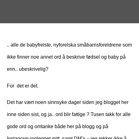
.. alle de babyfrelste, nyforelska småbarnsforeldrene som
ikke finner noe annet ord å beskrive fødsel og baby på
enn.. ubeskrivelig?
For det er det.
Det har vært noen sinnsyke dager siden jeg blogget her
inne siden sist, og ja.. ord blir fattige ? Tusen takk for alle
gode ord og omtanke både her på blogg og på
Instagram-innlegget mitt, samt DM’s – jeg rekker ikke å