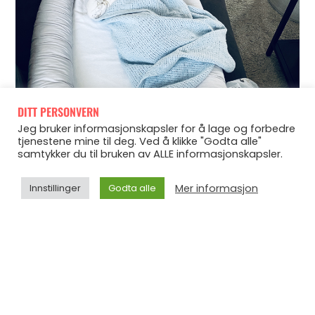
DITT PERSONVERN
Jeg bruker informasjonskapsler for å lage og forbedre
tjenestene mine til deg. Ved å klikke "Godta alle"
samtykker du til bruken av ALLE informasjonskapsler.
Mer informasjon
Innstillinger
Godta alle
Men før den tid vil jeg bare nyte litt.. nyte at jeg har
opplevd noe av det sjukeste, fineste jeg tror jeg kan gjøre
sammen med kjæresten min, og at jeg har fått en liten
mini å ta vare på som jeg er så inderlig, inderlig forelska