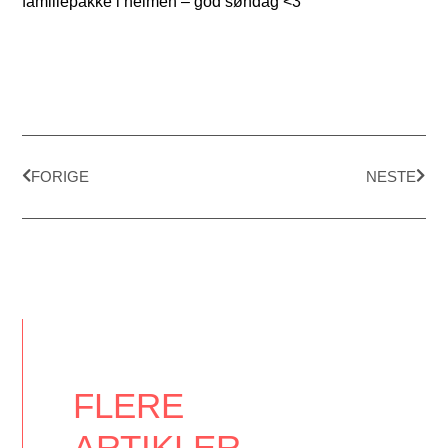
familiepakke i heimen – god søndag <3
FORIGE
NESTE
FLERE
ARTIKLER