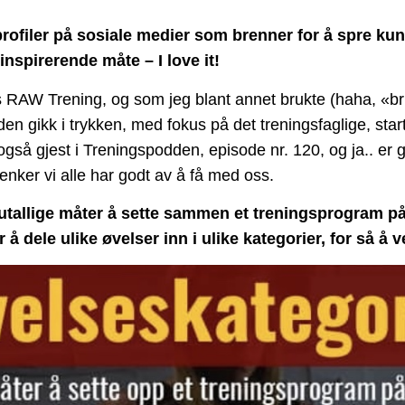
profiler på sosiale medier som brenner for å spre k
inspirerende måte – I love it!
os RAW Trening, og som jeg blant annet brukte (haha, «b
 den gikk i trykken, med fokus på det treningsfaglige, st
gså gjest i Treningspodden, episode nr. 120, og ja.. er ge
enker vi alle har godt av å få med oss.
utallige måter å sette sammen et treningsprogram på, 
 å dele ulike øvelser inn i ulike kategorier, for så å 