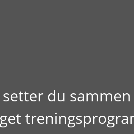
k setter du sammen 
get treningsprogr