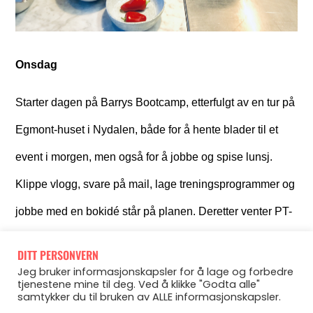
Onsdag
Starter dagen på Barrys Bootcamp, etterfulgt av en tur på
Egmont-huset i Nydalen, både for å hente blader til et
event i morgen, men også for å jobbe og spise lunsj.
Klippe vlogg, svare på mail, lage treningsprogrammer og
jobbe med en bokidé står på planen. Deretter venter PT-
timer på Comfort Hotel Børsparken, etterfulgt av SOMA
DITT PERSONVERN
MOVE i Drammen 18.30.
Jeg bruker informasjonskapsler for å lage og forbedre
tjenestene mine til deg. Ved å klikke "Godta alle"
samtykker du til bruken av ALLE informasjonskapsler.