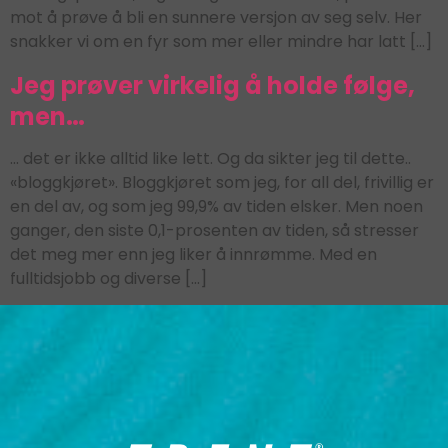
mot å prøve å bli en sunnere versjon av seg selv. Her
snakker vi om en fyr som mer eller mindre har latt […]
Jeg prøver virkelig å holde følge,
men…
… det er ikke alltid like lett. Og da sikter jeg til dette..
«bloggkjøret». Bloggkjøret som jeg, for all del, frivillig er
en del av, og som jeg 99,9% av tiden elsker. Men noen
ganger, den siste 0,1-prosenten av tiden, så stresser
det meg mer enn jeg liker å innrømme. Med en
fulltidsjobb og diverse […]