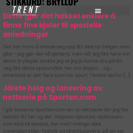
STIKKORD:
BRYLLUP
Dette gjør det hakket enklere å
finne fine kjoler til spesielle
anledninger
Det var moro å dresse seg opp litt ekstra i helgen som
gikk – jeg gjør det så sjeldent, men når jeg fikk høre om
dette bryllupet tenkte jeg at jeg jo kunne dra på litt.
Jeg fikk dette spørsmålet her om dagen.. .. og i
etterkant er det flere som har spurt. Tenkte derfor […]
Jålete helg og lansering av
nettserie på Sporten.com
I går lanserte Sporten.com en ny nettserie der jeg har
bidratt litt her og der. Stephan Kjerstad, «tjukkasen»
som skal bli kjekkas, har møtt mange ulike
treningsprofiler, fagfolk og idrettsutøvere, på sin vei