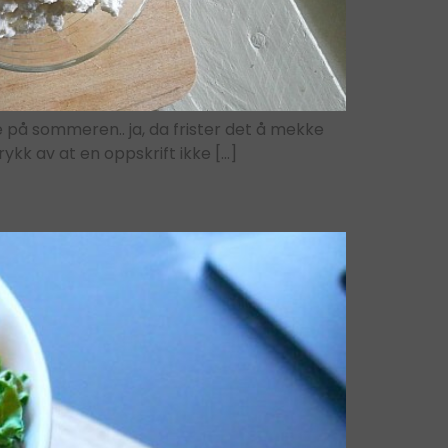
e på sommeren.. ja, da frister det å mekke
rykk av at en oppskrift ikke […]