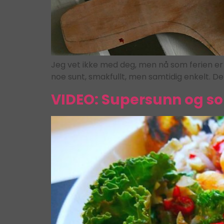
Jeg vet ikke med deg, men nå som ferien er 
noe sunt, smakfullt, men samtidig enkelt. Det
VIDEO: Supersunn og s