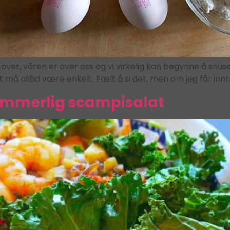
over, våren er over oss og vi virkelig kan begynne å snus
 må alltid være enkelt. Fælt å si det, men om jeg får innt
ommerlig scampisalat