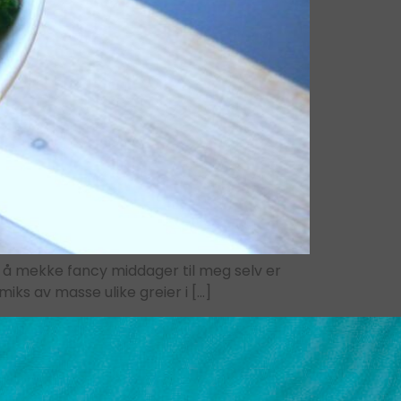
, å mekke fancy middager til meg selv er
iks av masse ulike greier i […]