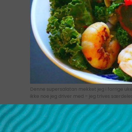
Denne supersalatan mekket jeg i forrige uke
ikke noe jeg driver med – jeg trives særdele