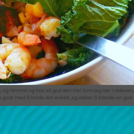
, og himmel og hav så god den ble! Som jeg sier i videoen
s godt med å holde det enkelt, og elsker å blande en god m