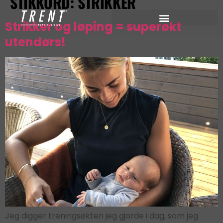
STIKKORD:
STRIKKER
Strikker og løping = superøkt
utendørs!
Jeg digger treningsøkten jeg gjorde i dag, som jeg