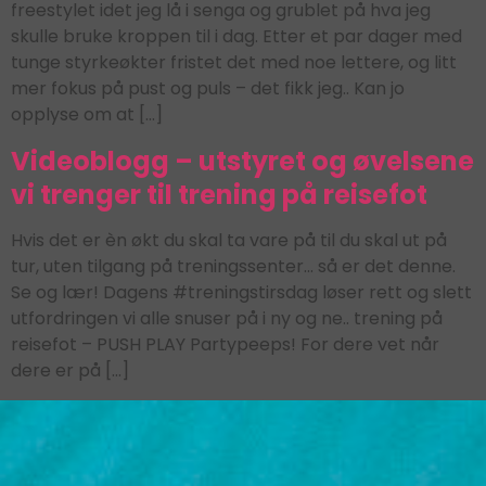
freestylet idet jeg lå i senga og grublet på hva jeg
skulle bruke kroppen til i dag. Etter et par dager med
tunge styrkeøkter fristet det med noe lettere, og litt
mer fokus på pust og puls – det fikk jeg.. Kan jo
opplyse om at […]
Videoblogg – utstyret og øvelsene
vi trenger til trening på reisefot
Hvis det er èn økt du skal ta vare på til du skal ut på
tur, uten tilgang på treningssenter… så er det denne.
Se og lær! Dagens #treningstirsdag løser rett og slett
utfordringen vi alle snuser på i ny og ne.. trening på
reisefot – PUSH PLAY Partypeeps! For dere vet når
dere er på […]